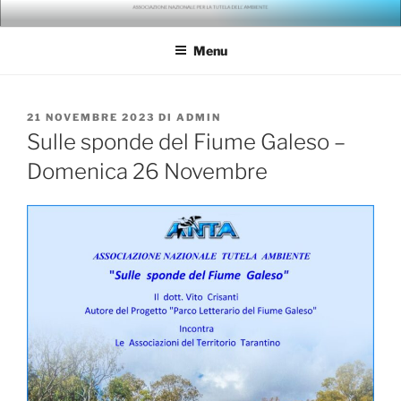
Salta
ANTA – ASSOCIAZIONE
gli ambientalisti della seconda generazione
al
NAZIONALE PER LA TUTELA
Menu
contenuto
DELL'AMBIENTE
PUBBLICATO
21 NOVEMBRE 2023
DI
ADMIN
IL
Sulle sponde del Fiume Galeso –
Domenica 26 Novembre