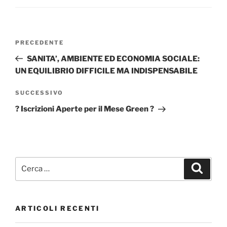
Navigazione
Articolo
PRECEDENTE
articoli
precedente:
SANITA’, AMBIENTE ED ECONOMIA SOCIALE:
UN EQUILIBRIO DIFFICILE MA INDISPENSABILE
Articolo
SUCCESSIVO
successivo
? Iscrizioni Aperte per il Mese Green ?
Cerca:
Cerca
ARTICOLI RECENTI