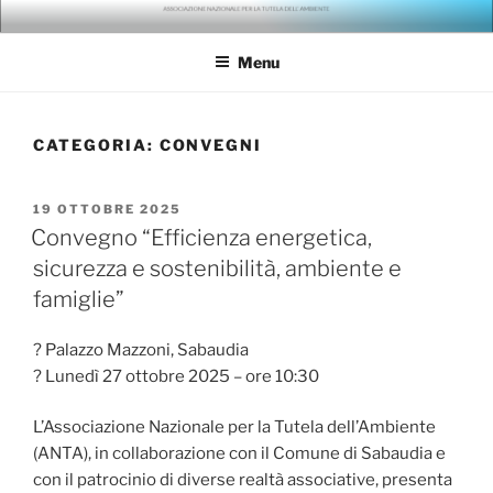
Salta
ANTA – ASSOCIAZIONE
gli ambientalisti della seconda generazione
al
NAZIONALE PER LA TUTELA
Menu
contenuto
DELL'AMBIENTE
CATEGORIA:
CONVEGNI
PUBBLICATO
19 OTTOBRE 2025
IL
Convegno “Efficienza energetica,
sicurezza e sostenibilità, ambiente e
famiglie”
? Palazzo Mazzoni, Sabaudia
? Lunedì 27 ottobre 2025 – ore 10:30
L’Associazione Nazionale per la Tutela dell’Ambiente
(ANTA), in collaborazione con il Comune di Sabaudia e
con il patrocinio di diverse realtà associative, presenta