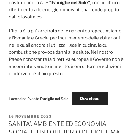
costituendo la ATS
“Famiglie nel Sole”
, con un chiaro
riferimento alle energie rinnovabili, partendo proprio
dal fotovoltaico.
L’Italia è la più arretrata delle nazioni europee, insieme
a Romania e Grecia, per inquinamento delle abitazioni
nelle quali ancora si utilizza il gas in cucina, la cui
combustione provoca danni alla salute. Nel nostro
Paese nonostante la direttiva europea il Governo non è
ancora intervenuto in merito, è ora di fornire soluzioni
e intervenire al più presto.
Download
Locandina Evento Famiglie nel Sole
PUBBLICATO
16 NOVEMBRE 2023
IL
SANITA’, AMBIENTE ED ECONOMIA
SOCIALE: UN EQUILIBRIO DIFFICILE MA