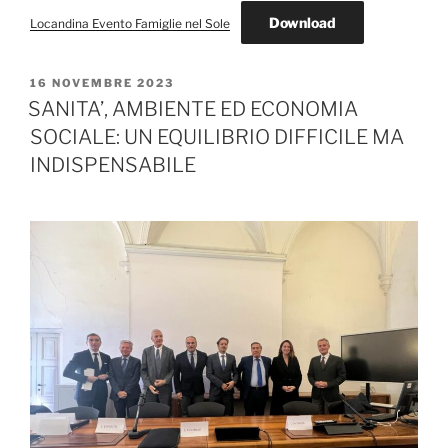
Download
Locandina Evento Famiglie nel Sole
PUBBLICATO
16 NOVEMBRE 2023
IL
SANITA’, AMBIENTE ED ECONOMIA
SOCIALE: UN EQUILIBRIO DIFFICILE MA
INDISPENSABILE