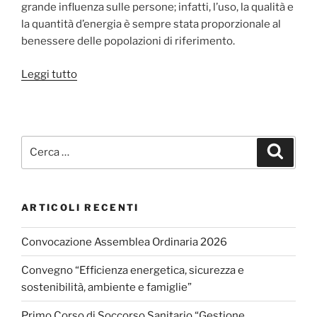
grande influenza sulle persone; infatti, l’uso, la qualità e
la quantità d’energia è sempre stata proporzionale al
benessere delle popolazioni di riferimento.
“E’
Leggi tutto
possibile
attivare
lavoro
proteggendo
Cerca:
Cerca
l’ambiente
senza
rinunciare
ARTICOLI RECENTI
al
benessere
Convocazione Assemblea Ordinaria 2026
acquisito”
Convegno “Efficienza energetica, sicurezza e
sostenibilità, ambiente e famiglie”
Primo Corso di Soccorso Sanitario “Gestione