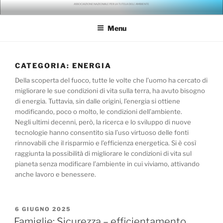
Salta
ANTA – ASSOCIAZIONE
gli ambientalisti della seconda generazione
al
NAZIONALE PER LA TUTELA
Menu
contenuto
DELL'AMBIENTE
CATEGORIA:
ENERGIA
Della scoperta del fuoco, tutte le volte che l’uomo ha cercato di
migliorare le sue condizioni di vita sulla terra, ha avuto bisogno
di energia. Tuttavia, sin dalle origini, l’energia si ottiene
modificando, poco o molto, le condizioni dell’ambiente.
Negli ultimi decenni, però, la ricerca e lo sviluppo di nuove
tecnologie hanno consentito sia l’uso virtuoso delle fonti
rinnovabili che il risparmio e l’efficienza energetica. Si è così
raggiunta la possibilità di migliorare le condizioni di vita sul
pianeta senza modificare l’ambiente in cui viviamo, attivando
anche lavoro e benessere.
PUBBLICATO
6 GIUGNO 2025
IL
Famiglie: Sicurezza – efficientamento