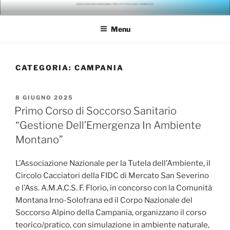
Salta
ANTA – ASSOCIAZIONE
gli ambientalisti della seconda generazione
al
NAZIONALE PER LA TUTELA
Menu
contenuto
DELL'AMBIENTE
CATEGORIA:
CAMPANIA
PUBBLICATO
8 GIUGNO 2025
IL
Primo Corso di Soccorso Sanitario
“Gestione Dell’Emergenza In Ambiente
Montano”
L’Associazione Nazionale per la Tutela dell’Ambiente, il
Circolo Cacciatori della FIDC di Mercato San Severino
e l’Ass. A.M.A.C.S. F. Florio, in concorso con la Comunità
Montana Irno-Solofrana ed il Corpo Nazionale del
Soccorso Alpino della Campania, organizzano il corso
teorico/pratico, con simulazione in ambiente naturale,