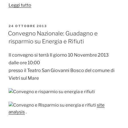
“Battipaglia:
Leggi tutto
Anta,
sequestrata
rete
PUBBLICATO
24 OTTOBRE 2013
IL
novellame”
Convegno Nazionale: Guadagno e
risparmio su Energia e Rifiuti
Il convegno si terrà Il giorno 10 Novembre 2013
dalle ore 10:00
presso il Teatro San Giovanni Bosco del comune di
Vietri sul Mare
site
analysis
.