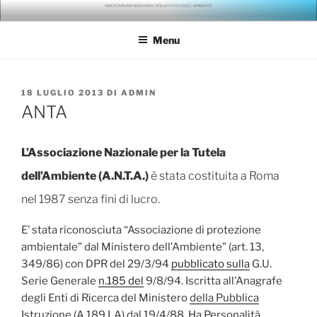
Salta
ANTA – ASSOCIAZIONE
gli ambientalisti della seconda generazione
al
NAZIONALE PER LA TUTELA
Menu
contenuto
DELL'AMBIENTE
PUBBLICATO
18 LUGLIO 2013
DI
ADMIN
IL
ANTA
L’Associazione Nazionale per la Tutela
dell’Ambiente (A.N.T.A.)
è stata costituita a Roma
nel 1987 senza fini di lucro.
E’ stata riconosciuta “Associazione di protezione
ambientale” dal Ministero dell’Ambiente” (art. 13,
349/86) con DPR del 29/3/94
pubblicato sulla
G.U.
Serie Generale
n.185 del
9/8/94. Iscritta all’Anagrafe
degli Enti di Ricerca del Ministero
della Pubblica
Istruzione (A 189 LA) dal 19/4/88. Ha Personalità