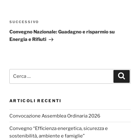
Navigazione
articoli
Articolo
SUCCESSIVO
successivo
Convegno Nazionale: Guadagno e risparmio su
Energia e Rifiuti
Cerca:
Cerca
ARTICOLI RECENTI
Convocazione Assemblea Ordinaria 2026
Convegno “Efficienza energetica, sicurezza e
sostenibilità, ambiente e famiglie”