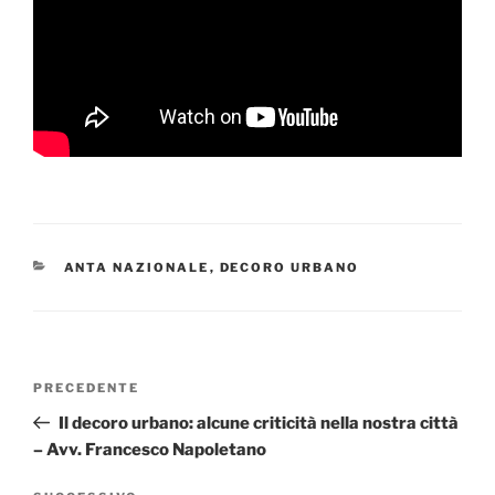
CATEGORIE
ANTA NAZIONALE
,
DECORO URBANO
Navigazione
Articolo
PRECEDENTE
articoli
precedente:
Il decoro urbano: alcune criticità nella nostra città
– Avv. Francesco Napoletano