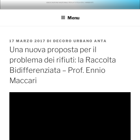
Salta
ANTA – ASSOCIAZIONE
gli ambientalisti della seconda generazione
al
NAZIONALE PER LA TUTELA
Menu
contenuto
DELL'AMBIENTE
PUBBLICATO
17 MARZO 2017
DI
DECORO URBANO ANTA
IL
Una nuova proposta per il
problema dei rifiuti: la Raccolta
Bidifferenziata – Prof. Ennio
Maccari